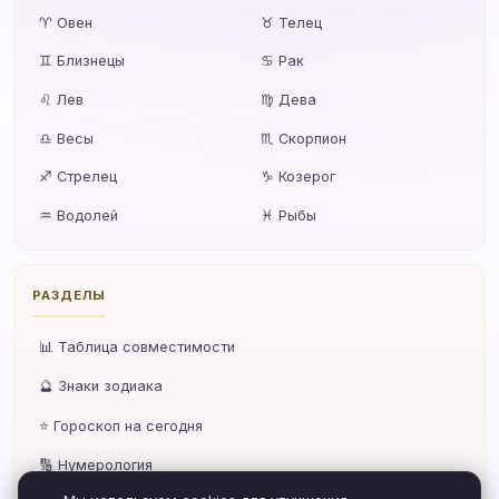
♈ Овен
♉ Телец
♊ Близнецы
♋ Рак
♌ Лев
♍ Дева
♎ Весы
♏ Скорпион
♐ Стрелец
♑ Козерог
♒ Водолей
♓ Рыбы
РАЗДЕЛЫ
📊 Таблица совместимости
🔮 Знаки зодиака
⭐ Гороскоп на сегодня
🔢 Нумерология