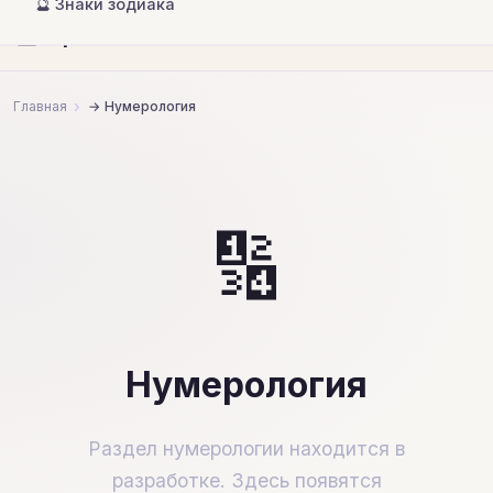
🔮 Знаки зодиака
🔮
Гороскопы и совместимость
Главная
Нумерология
🔢
Нумерология
Раздел нумерологии находится в
разработке. Здесь появятся