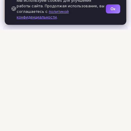
Мы используем cookies для улучшения
ℹ️ О проекте
работы сайта. Продолжая использование, вы
🍪
Ок
соглашаетесь с
политикой
🔒 Политика конфиденциальности
конфиденциальности
.
ХАРАКТЕРИСТИКА ЗНАКОВ
♈ Овен
♉ Телец
♊ Близнецы
♋ Рак
♌ Лев
♍ Дева
♎ Весы
♏ Скорпион
♐ Стрелец
♑ Козерог
♒ Водолей
♓ Рыбы