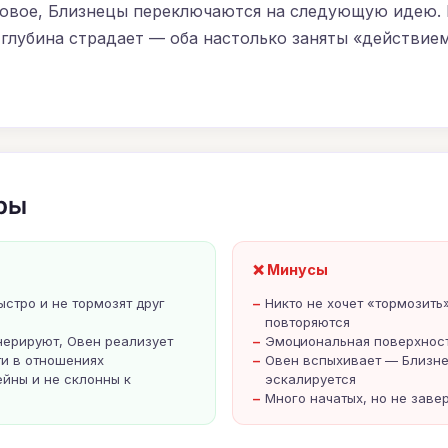
новое, Близнецы переключаются на следующую идею. Р
глубина страдает — оба настолько заняты «действием
ры
❌ Минусы
стро и не тормозят друг
Никто не хочет «тормозить
повторяются
нерируют, Овен реализует
Эмоциональная поверхност
ти в отношениях
Овен вспыхивает — Близне
ейны и не склонны к
эскалируется
Много начатых, но не зав