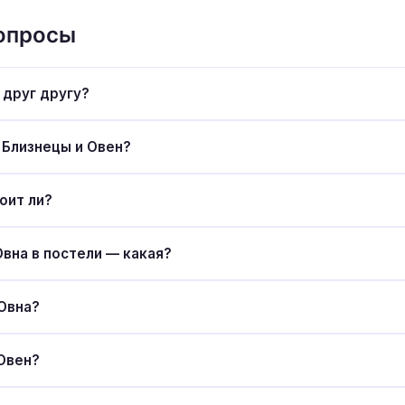
вопросы
 друг другу?
 Близнецы и Овен?
оит ли?
вна в постели — какая?
Овна?
 Овен?