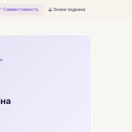
♈ Совместимость
🔮 Знаки зодиака
ля
вна