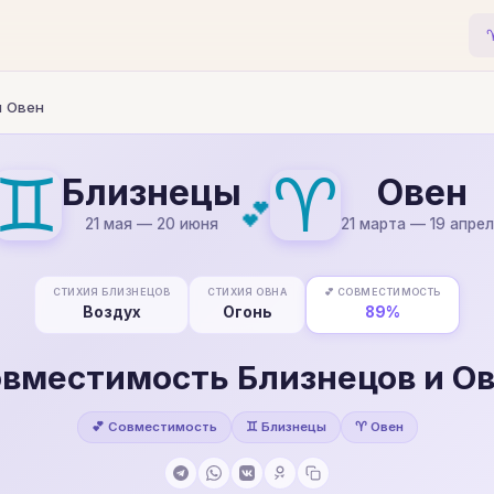
и Овен
♊
♈
Близнецы
Овен
💕
21 мая — 20 июня
21 марта — 19 апре
СТИХИЯ БЛИЗНЕЦОВ
СТИХИЯ ОВНА
💕 СОВМЕСТИМОСТЬ
Воздух
Огонь
89%
вместимость Близнецов и О
💕 Совместимость
♊ Близнецы
♈ Овен