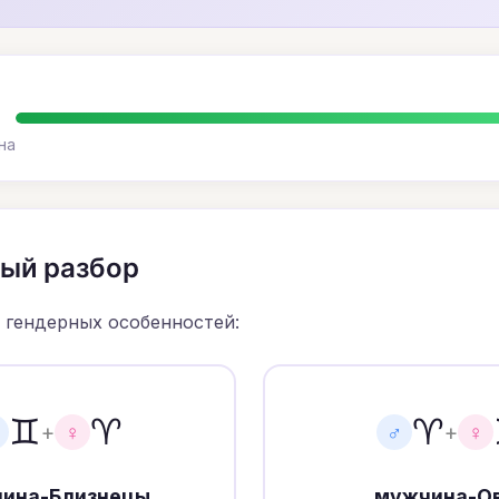
на
ный разбор
 гендерных особенностей:
♊
♈
♈
+
♀
♂
+
♀
ина-Близнецы
мужчина-О