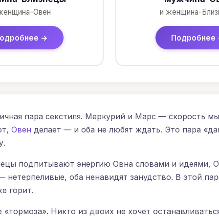
женщина-Овен
и женщина-Бли
одробнее →
Подробнее
чная пара секстиля. Меркурий и Марс — скорость мы
ют,
Овен
делает — и оба не любят ждать. Это пара «да
у.
нецы подпитывают энергию Овна словами и идеями, О
— нетерпеливые, оба ненавидят занудство. В этой пар
е горит.
 «тормоза». Никто из двоих не хочет останавливатьс