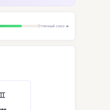
Отличный союз 🔥
♊
вен