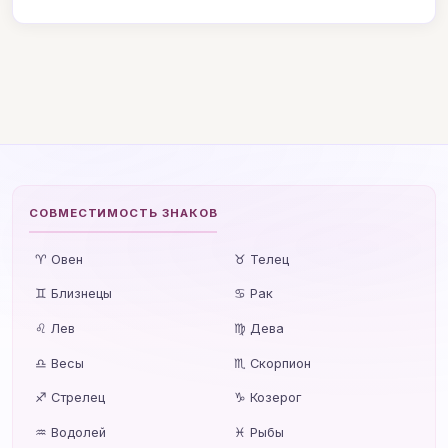
СОВМЕСТИМОСТЬ ЗНАКОВ
♈ Овен
♉ Телец
♊ Близнецы
♋ Рак
♌ Лев
♍ Дева
♎ Весы
♏ Скорпион
♐ Стрелец
♑ Козерог
♒ Водолей
♓ Рыбы