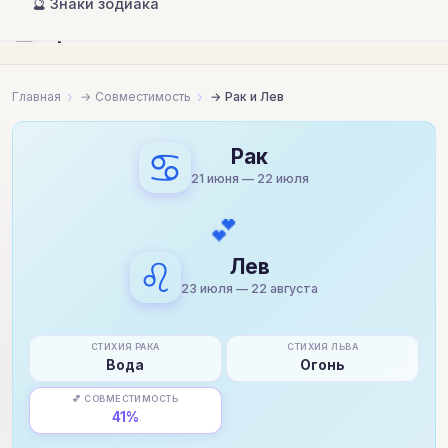
🔮 Знаки зодиака
🔮
Гороскопы и совместимость
Главная
Совместимость
Рак и Лев
♋
Рак
21 июня — 22 июля
💕
♌
Лев
23 июля — 22 августа
СТИХИЯ РАКА
СТИХИЯ ЛЬВА
Вода
Огонь
💕 СОВМЕСТИМОСТЬ
41%