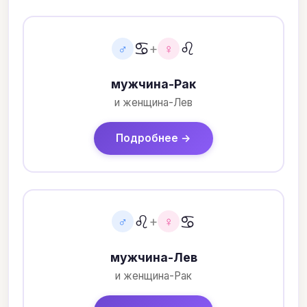
♋
♌
♂
+
♀
мужчина-Рак
и женщина-Лев
Подробнее →
♌
♋
♂
+
♀
мужчина-Лев
и женщина-Рак