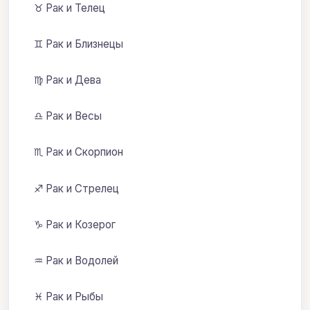
♉ Рак и Телец
♊ Рак и Близнецы
♍ Рак и Дева
♎ Рак и Весы
♏ Рак и Скорпион
♐ Рак и Стрелец
♑ Рак и Козерог
♒ Рак и Водолей
♓ Рак и Рыбы