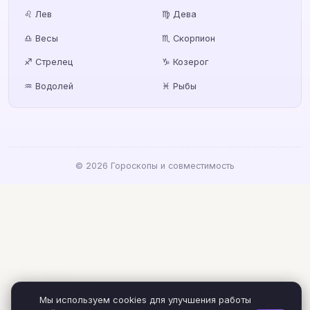
♌ Лев
♍ Дева
♎ Весы
♏ Скорпион
♐ Стрелец
♑ Козерог
♒ Водолей
♓ Рыбы
© 2026 Гороскопы и совместимость
Мы используем cookies для улучшения работы