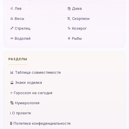
♌ Лев
♍ Дева
♎ Весы
♏ Скорпион
♐ Стрелец
♑ Козерог
♒ Водолей
♓ Рыбы
РАЗДЕЛЫ
📊 Таблица совместимости
🔮 Знаки зодиака
⭐ Гороскоп на сегодня
🔢 Нумерология
ℹ️ О проекте
🔒 Политика конфиденциальности