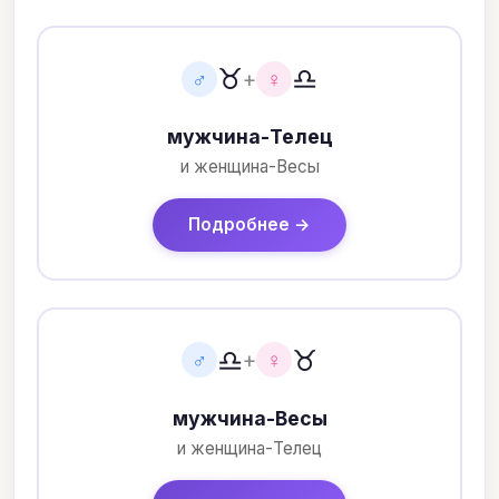
♉
♎
♂
+
♀
мужчина-Телец
и женщина-Весы
Подробнее →
♎
♉
♂
+
♀
мужчина-Весы
и женщина-Телец