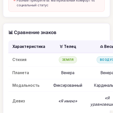
Разные приоритеты: материальный комфорт vs
социальный статус
📊 Сравнение знаков
Характеристика
♉ Телец
♎ Вес
Стихия
ЗЕМЛЯ
ВОЗДУ
Планета
Венера
Венер
Модальность
Фиксированный
Кардинал
«Я
Девиз
«Я имею»
уравновеш