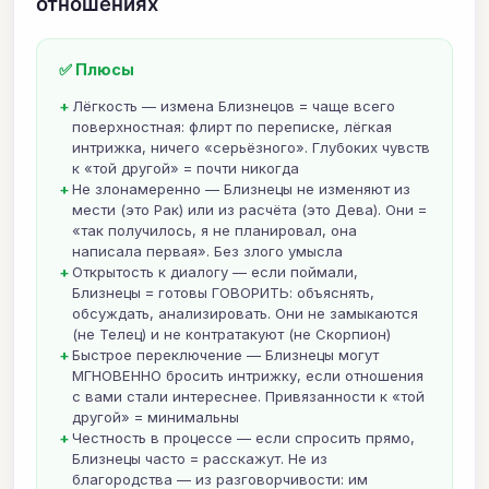
отношениях
✅ Плюсы
Лёгкость — измена Близнецов = чаще всего
поверхностная: флирт по переписке, лёгкая
интрижка, ничего «серьёзного». Глубоких чувств
к «той другой» = почти никогда
Не злонамеренно — Близнецы не изменяют из
мести (это Рак) или из расчёта (это Дева). Они =
«так получилось, я не планировал, она
написала первая». Без злого умысла
Открытость к диалогу — если поймали,
Близнецы = готовы ГОВОРИТЬ: объяснять,
обсуждать, анализировать. Они не замыкаются
(не Телец) и не контратакуют (не Скорпион)
Быстрое переключение — Близнецы могут
МГНОВЕННО бросить интрижку, если отношения
с вами стали интереснее. Привязанности к «той
другой» = минимальны
Честность в процессе — если спросить прямо,
Близнецы часто = расскажут. Не из
благородства — из разговорчивости: им