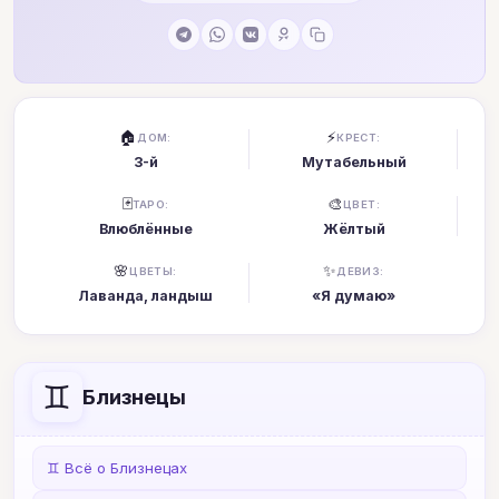
🏠
⚡
ДОМ:
КРЕСТ:
3-й
Мутабельный
🃏
🎨
ТАРО:
ЦВЕТ:
Влюблённые
Жёлтый
🌸
✨
ЦВЕТЫ:
ДЕВИЗ:
Лаванда, ландыш
«Я думаю»
♊
Близнецы
♊ Всё о Близнецах