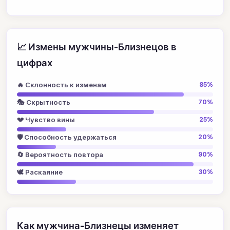
📈 Измены мужчины-Близнецов в
цифрах
🔥 Склонность к изменам
85%
🎭 Скрытность
70%
💔 Чувство вины
25%
🛡️ Способность удержаться
20%
🔄 Вероятность повтора
90%
🕊️ Раскаяние
30%
Как мужчина-Близнецы изменяет