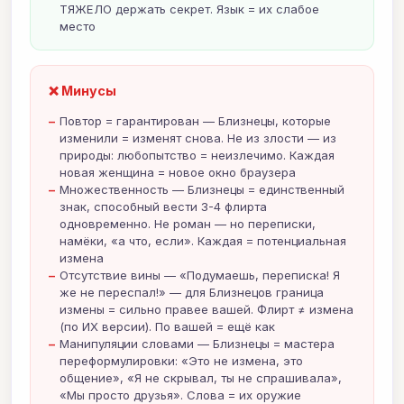
ТЯЖЕЛО держать секрет. Язык = их слабое
место
❌ Минусы
Повтор = гарантирован — Близнецы, которые
изменили = изменят снова. Не из злости — из
природы: любопытство = неизлечимо. Каждая
новая женщина = новое окно браузера
Множественность — Близнецы = единственный
знак, способный вести 3-4 флирта
одновременно. Не роман — но переписки,
намёки, «а что, если». Каждая = потенциальная
измена
Отсутствие вины — «Подумаешь, переписка! Я
же не переспал!» — для Близнецов граница
измены = сильно правее вашей. Флирт ≠ измена
(по ИХ версии). По вашей = ещё как
Манипуляции словами — Близнецы = мастера
переформулировки: «Это не измена, это
общение», «Я не скрывал, ты не спрашивала»,
«Мы просто друзья». Слова = их оружие