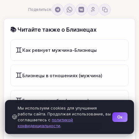
Поделиться:
📚 Читайте также о Близнецах
♊
Как ревнует мужчина-Близнецы
♊
Близнецы в отношениях (мужчина)
♊
Близнецы в любви (мужчина)
Мы используем cookies для улучшения
работы сайта. Продолжая использование, вы
🍪
Ок
соглашаетесь с
политикой
♊
Как понять, что Близнецы влюблён
конфиденциальности
.