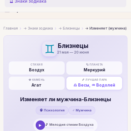
🔮 Знаки зодиака
🔮
Гороскопы и совместимость
Главная
Знаки зодиака
Близнецы
Изменяет (мужчина)
♊
Близнецы
21 мая — 20 июня
СТИХИЯ
🪐 ПЛАНЕТА
Воздух
Меркурий
💎 КАМЕНЬ
💕 ЛУЧШАЯ ПАРА
Агат
♎ Весы, ♒ Водолей
Изменяет ли мужчина-Близнецы
🧠 Психология
♂ Мужчина
🎵 Мелодия стихии Воздуха
▶