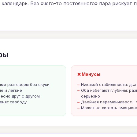
 календарь. Без «чего-то постоянного» пара рискует 
ры
❌ Минусы
ые разговоры без скуки
Никакой стабильности: два
е и лёгкие
Оба избегают глубины: раз
есно друг с другом
серьёзно
ценят свободу
Двойная переменчивость:
Может не хватать эмоцион