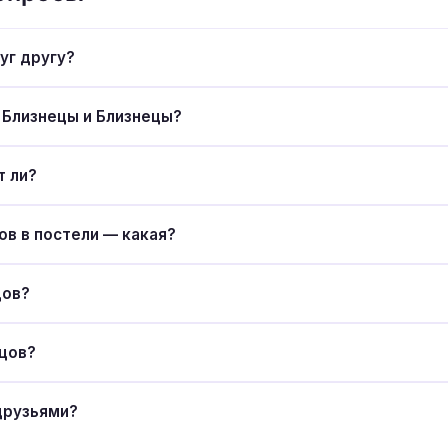
уг другу?
 Близнецы и Близнецы?
т ли?
в в постели — какая?
цов?
ецов?
друзьями?