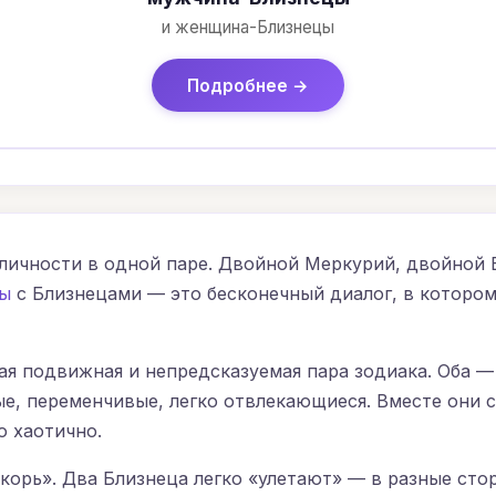
и женщина-Близнецы
Подробнее →
ичности в одной паре. Двойной Меркурий, двойной В
ы
с Близнецами — это бесконечный диалог, в которо
ая подвижная и непредсказуемая пара зодиака. Оба —
е, переменчивые, легко отвлекающиеся. Вместе они с
о хаотично.
якорь». Два Близнеца легко «улетают» — в разные ст