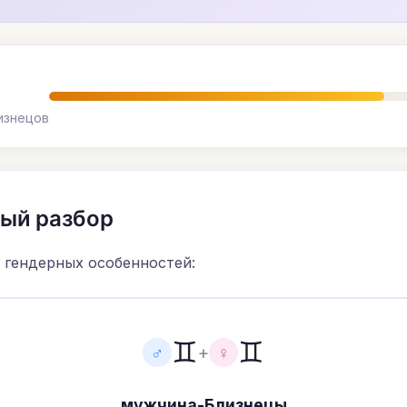
изнецов
ный разбор
 гендерных особенностей:
♊
♊
♂
+
♀
мужчина-Близнецы