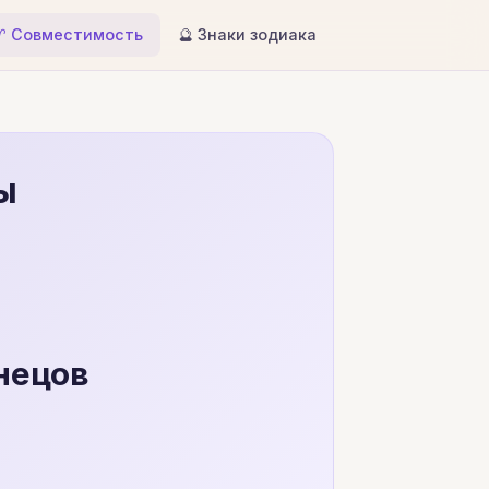
♈ Совместимость
🔮 Знаки зодиака
ы
нецов