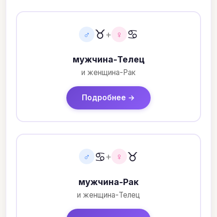
♉
♋
♂
+
♀
мужчина-Телец
и женщина-Рак
Подробнее →
♋
♉
♂
+
♀
мужчина-Рак
и женщина-Телец