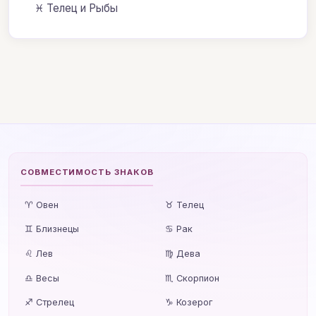
♓ Телец и Рыбы
СОВМЕСТИМОСТЬ ЗНАКОВ
♈ Овен
♉ Телец
♊ Близнецы
♋ Рак
♌ Лев
♍ Дева
♎ Весы
♏ Скорпион
♐ Стрелец
♑ Козерог